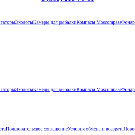
гаторы
Эхолоты
Камеры для рыбалки
Компасы Moscompass
Фонар
гаторы
Эхолоты
Камеры для рыбалки
Компасы Moscompass
Фонар
рта
Пользовательское соглашение
Условия обмена и возврата
Ново