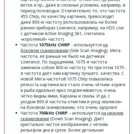
веток и пр., даже в сложных условиях, например, в
период половодья. Отличительно то, что частота
455 Chirp, по качеству картинки, превосходит
даже 800-ю частоту (использовалась на более
ранних приборах Lowrance, например, на HDS Live
c датчиком Active Imaging 3в1, считалась
«королевой» частот).
Частота
1075kHz CHIRP
- используется
на
боковом сканировании
(Side Scan Imaging). Мега-
частота, её раньше не было на датчиках
Lowrance. По ощущениям, 1075-я частота
заменила собою 800-ю частоту. Но при этом 1075-
я частота даёт нам картинку лучшего качества. С
новой Мега-частотой 1075 Chirp повысилась
резкость картинки все стало очень чётким: коряги
и рыба идеально ярко подсвечиваются, очень
чётко видны ямки, барханы и свалы. И да, с
уходом 800-й частоты отметим и уход «валиков»
на боковом сканировании, что очень здорово!
Частота
700kHz CHIRP
– используется
на нижнем
сканировании
(Down Scan Imaging). Даёт
кристально чистое изображение с чётким
рельефом дна в срезе. Более детальная