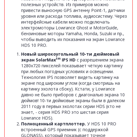
полезных устройств. Из примеров можно
привести выносную GPS антенну Point-1, датчики
уровня или расхода топлива, аудиосистему. Через
интерфейсные кабели можно подключать
электромоторы Lowrance Ghost и MotorGuide,
бензиновые моторы Yamaha, Honda, Suzuki и пр.,
чтобы выводить их показания на экран Lowrance
HDS 10 PRO.
Новый широкоугольный 10-ти дюймовый
tm
экран SolarMax
IPS HD
с разрешением экрана
1280х720 пикселей показывает чёткую картинку
при любых погодных условиях и освещении.
Технология IPS позволяет видеть картинку на
экране под широким углом (когда смотришь на
картинку эхолота сбоку). Кстати, у Lowrance
давно не было приборов с диагональю экрана 10
дюймов! 10-ти дюймовые экраны были в далеком
2011 году в первых эхолотах серии HDS (кто не
знает, - серия HDS PRO это шестая серия
Lowrance HDS).
Полноценный картплоттер.
У HDS 10 PRO
встроенный GPS приемник (с поддержкой
GLONASS), который показывает точное