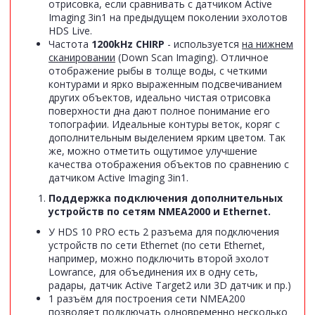
отрисовка, если сравнивать с датчиком Active
Imaging 3in1 на предыдущем поколении эхолотов
HDS Live.
Частота
1200kHz CHIRP
- используется
на нижнем
сканировании
(Down Scan Imaging). Отличное
отображение рыбы в толще воды, с четкими
контурами и ярко выраженным подсвечиванием
других объектов, идеально чистая отрисовка
поверхности дна дают полное понимание его
топографии. Идеальные контуры веток, коряг с
дополнительным выделением ярким цветом. Так
же, можно отметить ощутимое улучшение
качества отображения объектов по сравнению с
датчиком Active Imaging 3in1.
Поддержка подключения дополнительных
устройств по сетям NMEA2000 и Ethernet.
У HDS 10 PRO есть 2 разъема для подключения
устройств по сети Ethernet (по сети Ethernet,
например, можно подключить второй эхолот
Lowrance, для объединения их в одну сеть,
радары, датчик Active Target2 или 3D датчик и пр.)
1 разъём для построения сети NMEA200
позволяет подключать одновременно несколько