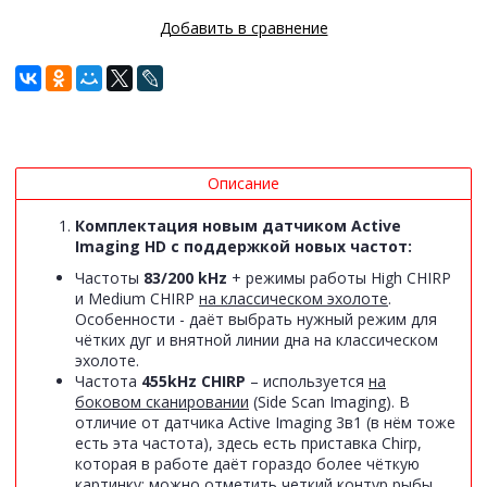
Добавить в сравнение
Описание
Комплектация новым датчиком Active
Imaging HD с поддержкой новых частот:
Частоты
83/200 kHz
+ режимы работы High CHIRP
и Medium CHIRP
на классическом эхолоте
.
Особенности - даёт выбрать нужный режим для
чётких дуг и внятной линии дна на классическом
эхолоте.
Частота
455kHz CHIRP
– используется
на
боковом сканировании
(Side Scan Imaging). В
отличие от датчика Active Imaging 3в1 (в нём тоже
есть эта частота), здесь есть приставка Chirp,
которая в работе даёт гораздо более чёткую
картинку: можно отметить четкий контур рыбы,