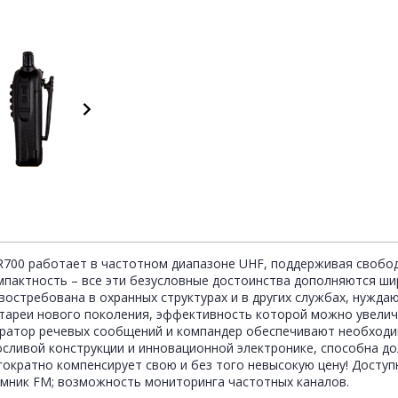
R700 работает в частотном диапазоне UHF, поддерживая свобо
 компактность – все эти безусловные достоинства дополняются
остребована в охранных структурах и в других службах, нужда
тареи нового поколения, эффективность которой можно увелич
иратор речевых сообщений и компандер обеспечивают необход
сливой конструкции и инновационной электронике, способна до
ократно компенсирует свою и без того невысокую цену! Досту
мник FM; возможность мониторинга частотных каналов.