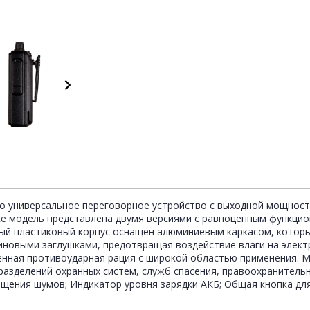
то универсальное переговорное устройство с выходной мощност
ке модель представлена двумя версиями с равноценным функци
очный пластиковый корпус оснащён алюминиевым каркасом, кото
иновыми заглушками, предотвращая воздействие влаги на элект
нная противоударная рация с широкой областью применения. М
разделений охранных систем, служб спасения, правоохранитель
ощения шумов; Индикатор уровня зарядки АКБ; Общая кнопка дл