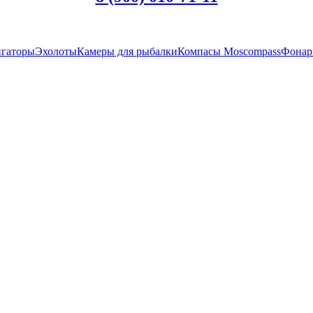
гаторы
Эхолоты
Камеры для рыбалки
Компасы Moscompass
Фонар