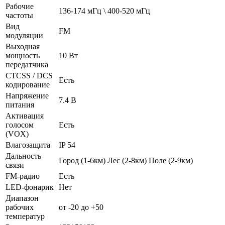
Рабочие
136-174 мГц \ 400-520 мГц
частоты
Вид
FM
модуляции
Выходная
мощность
10 Вт
передатчика
CTCSS / DCS
Есть
кодирование
Напряжение
7.4 В
питания
Активация
голосом
Есть
(VOX)
Влагозащита
IP 54
Дальность
Город (1-6км) Лес (2-8км) Поле (2-9км)
связи
FM-радио
Есть
LED-фонарик
Нет
Диапазон
рабочих
от -20 до +50
температур