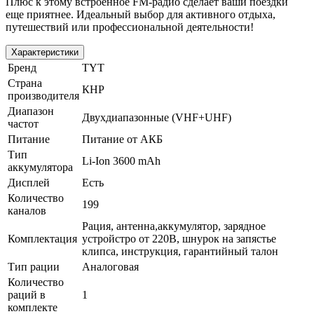
Плюс к этому встроенное FM-радио сделает ваши поездки
еще приятнее. Идеальный выбор для активного отдыха,
путешествий или профессиональной деятельности!
Характеристики
Бренд
TYT
Страна
КНР
производителя
Диапазон
Двухдиапазонные (VHF+UHF)
частот
Питание
Питание от АКБ
Тип
Li-Ion 3600 mAh
аккумулятора
Дисплей
Есть
Количество
199
каналов
Рация, антенна,аккумулятор, зарядное
Комплектация
устройстро от 220В, шнурок на запястье
клипса, инструкция, гарантийный талон
Тип рации
Аналоговая
Количество
раций в
1
комплекте