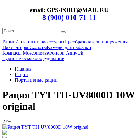
email: GPS-PORT@MAIL.RU
8 (900) 010-71-11
Рации
Антенны и аксессуары
Преобразователи напряжения
Навигаторы
Эхолоты
Камеры для рыбалки
Компасы Moscompass
Фонари Armytek
Туристическое оборудование
Главная
Рации
Портативные рации
Рация TYT TH-UV8000D 10W
original
27%