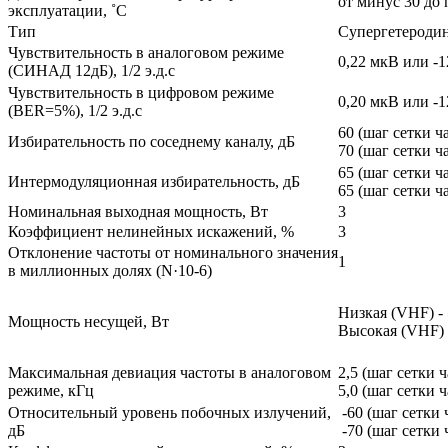
от минус 30 до
эксплуатации, ˚С
Тип
Супергетероди
Чувствительность в аналоговом режиме
0,22 мкВ или -
(СИНАД 12дБ), 1/2 э.д.с
Чувствительность в цифровом режиме
0,20 мкВ или -
(BER=5%), 1/2 э.д.с
60 (шаг сетки ч
Избирательность по соседнему каналу, дБ
70 (шаг сетки ч
65 (шаг сетки ч
Интермодуляционная избирательность, дБ
65 (шаг сетки ч
Номинальная выходная мощность, Вт
3
Коэффициент нелинейных искажений, %
3
Отклонение частоты от номинального значения
1
в миллионных долях (N·10-6)
Низкая (VHF) - 
Мощность несущей, Вт
Высокая (VHF) 
Максимальная девиация частоты в аналоговом
2,5 (шаг сетки ч
режиме, кГц
5,0 (шаг сетки ч
Относительный уровень побочных излучений,
-60 (шаг сетки 
дБ
-70 (шаг сетки 