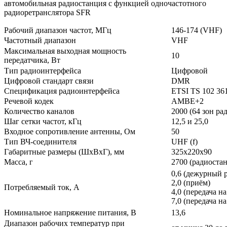
автомобильная радиостанция с функцией одночастотного
радиоретранслятора SFR
Рабочий диапазон частот, МГц
146-174 (VHF)
Частотный диапазон
VHF
Максимальная выходная мощность
10
передатчика, Вт
Тип радиоинтерфейса
Цифровой
Цифровой стандарт связи
DMR
Спецификация радиоинтерфейса
ETSI TS 102 361
Речевой кодек
AMBE+2
Количество каналов
2000 (64 зон ра
Шаг сетки частот, кГц
12,5 и 25,0
Входное сопротивление антенны, Ом
50
Тип ВЧ-соединителя
UHF (f)
Габаритные размеры (ШхВхГ), мм
325х220х90
Масса, г
2700 (радиоста
0,6 (дежурный 
2,0 (приём)
Потребляемый ток, А
4,0 (передача 
7,0 (передача 
Номинальное напряжение питания, В
13,6
Диапазон рабочих температур при