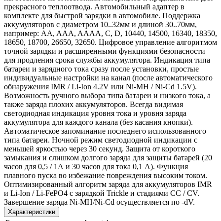
прекрасного теплоотвода. Автомобильный адаптер в
комплекте для быстрой зарядки в автомобиле. Поддержка
аккумуляторов с диаметром 10..32мм и длиной 30..70мм,
например: AA, AAA, AAAA, C, D, 10440, 14500, 16340, 18350,
18650, 18700, 26650, 32650. Цифровое управление алгоритмом
точной зарядки и расширенными функциями безопасности
для продления срока службы аккумулятора. Индикация типа
батареи и зарядного тока сразу после установки, простые
индивидуальные настройки на канал (после автоматического
обнаружения IMR / Li-Ion 4.2V или Ni-MH / Ni-Cd 1.5V).
Возможность ручного выбора типа батареи и низкого тока, а
также заряда плохих аккумуляторов. Всегда видимая
светодиодная индикация уровня тока и уровня заряда
аккумулятора для каждого канала (без касания кнопки).
Автоматическое запоминание последнего использованного
типа батареи. Ночной режим светодиодной индикации с
меньшей яркостью через 30 секунд. Защита от короткого
замыкания и слишком долгого заряда для защиты батарей (20
часов для 0,5 / 1А и 30 часов для тока 0,1 А). Функция
плавного пуска во избежание повреждения высоким током.
Оптимизированный алгоритм заряда для аккумуляторов IMR
и Li-Ion / Li-FePO4 с зарядкой Trickle и стадиями CC / CV.
Завершение заряда Ni-MH/Ni-Cd осуществляется по -dV.
Характеристики