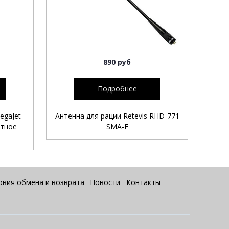
890 руб
Подробнее
egaJet
Антенна для рации Retevis RHD-771
Ант
итное
SMA-F
ML
овия обмена и возврата
Новости
Контакты